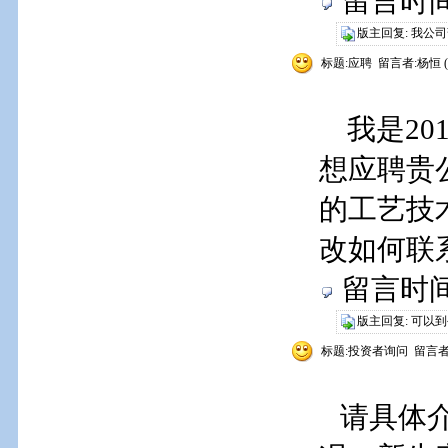
留言时间:2
版主回复: 我公
标题:应聘 留言者:杨恒 (
我是20
想应聘贵
的工艺技
改如何联
留言时间:2
版主回复: 可以到
标题:投资者询问 留言者:
请具体介