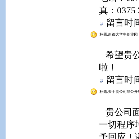
真：0375
留言时间:2
标题:新都大学生创业园
希望贵公
啦！
留言时间:2
标题:关于贵公司非公开增
贵公司面
一切程序
予回应！