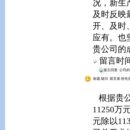
况，新生
及时反映
开、及时
应有。也
贵公司的
留言时间:2
版主回复: 公司
标题:疑问 留言者:孙先生 
根据贵公司
11250
元除以11