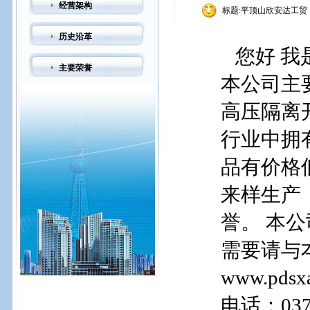
经营架构
标题:平顶山欣安达工贸 留
历史沿革
您好 我
主要荣誉
本公司主
高压隔离
行业中拥
品有价格
来样生产
誉。 本
需要请与
www.pds
电话：0375